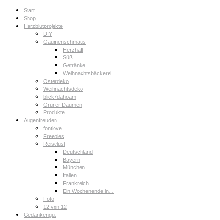
Start
Shop
Herzblutprojekte
DIY
Gaumenschmaus
Herzhaft
Süß
Getränke
Weihnachtsbäckerei
Osterdeko
Weihnachtsdeko
blick7dahoam
Grüner Daumen
Produkte
Augenfreuden
fontlove
Freebies
Reiselust
Deutschland
Bayern
München
Italien
Frankreich
Ein Wochenende in…
Foto
12 von 12
Gedankengut