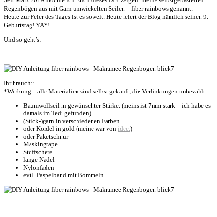
Seit März 2019 möchte ich Euch dieses DIY zeigen: meine selbstgebastelten
Regenbögen aus mit Garn umwickelten Seilen – fiber rainbows genannt.
Heute zur Feier des Tages ist es soweit. Heute feiert der Blog nämlich seinen 9.
Geburtstag! YAY!
Und so geht’s:
Ihr braucht:
*Werbung – alle Materialien sind selbst gekauft, die Verlinkungen unbezahlt
Baumwollseil in gewünschter Stärke. (meins ist 7mm stark – ich habe es
damals im Tedi gefunden)
(Stick-)garn in verschiedenen Farben
oder Kordel in gold (meine war von
idee.
)
oder Paketschnur
Maskingtape
Stoffschere
lange Nadel
Nylonfaden
evtl. Paspelband mit Bommeln