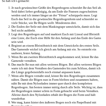
So hab ich’s gemacht:
Je nach gewünschter Größe des Regenbogens schneidet Ihr das Seil ab.
Seid dabei lieber großzügig, da am Ende die Fransen zugeschnitten
werden und ich immer länger an der “Frisur” schnippeln muss. Legt
Euch das Seil in die gewünschte Regenbogenform und schneidet so
viele Stücke, wie Ihr Bögen wollt. Mindestens drei.
Die Enden der Seile mit dem Maskingtape umwickeln, damit sich das
Seil nicht aufdreht.
Legt den Regenbogen auf und markiert Euch mit Lineal und Bleistift
eine Linie, die Euch eine Hilfe für den Anfang und das Ende des Garns
sein wird.
Beginnt an einem Bleistiftstrich mit dem Umwickeln des ersten Seils.
Das Garnende wickel ich gleich am Anfang mit ein. So entsteht ein
sauberer, fester Anfang.
Wenn Ihr am zweiten Bleistiftstrich angekommen seid, könnt Ihr das
Garnende vernähen.
Das macht Ihr nun mit allen weiteren Bögen. Bei allen weiteren Bögen
warte ich mit dem Vernähen des Garnendes bis zum Schluss, damit ich
die Länge gegebenenfalls noch einmal anpassen kann.
Wenn alle Bögen vernäht sind, könnt Ihr den Regenbogen zusammen
nähen. Damit die Bögen nun in Form bleiben und zusammen halten,
näht Ihr mit dem Nylonfaden immer quer durch den kompletten
Regenbogen. Am besten immer mittig durch alle Seile. Wichtig ist, dass
der Regenbogen immer schön in Form gebracht wird beim Vernähen.
Alleine durch den Nylonfaden erhält der Bogen die Form und hält
wunderbar.
Wer mag, kann hinter den äußeren Bogen noch ein Paspelband mit