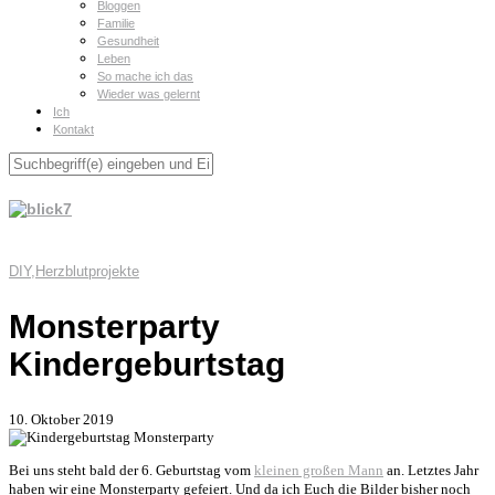
Bloggen
Familie
Gesundheit
Leben
So mache ich das
Wieder was gelernt
Ich
Kontakt
DIY
,
Herzblutprojekte
Monsterparty
Kindergeburtstag
10. Oktober 2019
Bei uns steht bald der 6. Geburtstag vom
kleinen großen Mann
an. Letztes Jahr
haben wir eine Monsterparty gefeiert. Und da ich Euch die Bilder bisher noch