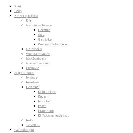
Start
Shop
Herzblutprojekte
DIY
Gaumenschmaus
Herzhaft
Süß
Getränke
Weihnachtsbäckerei
Osterdeko
Weihnachtsdeko
blick7dahoam
Grüner Daumen
Produkte
Augenfreuden
fontlove
Freebies
Reiselust
Deutschland
Bayern
München
Italien
Frankreich
Ein Wochenende in…
Foto
12 von 12
Gedankengut