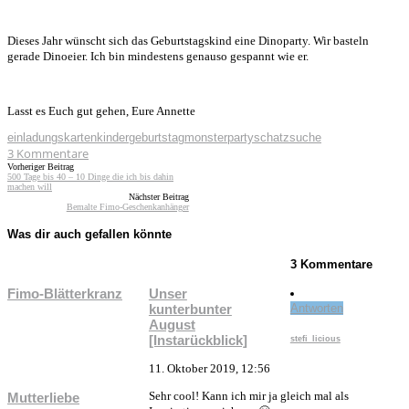
Dieses Jahr wünscht sich das Geburtstagskind eine Dinoparty. Wir basteln
gerade Dinoeier. Ich bin mindestens genauso gespannt wie er.
Lasst es Euch gut gehen, Eure Annette
einladungskarten
kindergeburtstag
monsterparty
schatzsuche
3
Kommentare
Vorheriger Beitrag
500 Tage bis 40 – 10 Dinge die ich bis dahin
machen will
Nächster Beitrag
Bemalte Fimo-Geschenkanhänger
Was dir auch gefallen könnte
3 Kommentare
Fimo-Blätterkranz
Unser
kunterbunter
Antworten
August
[Instarückblick]
stefi_licious
11. Oktober 2019, 12:56
Sehr cool! Kann ich mir ja gleich mal als
Mutterliebe