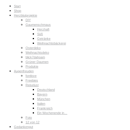
Start
Shop
Herzblutprojekte
DIY
Gaumenschmaus
Herzhaft
Süß
Getränke
Weihnachtsbäckerei
Osterdeko
Weihnachtsdeko
blick7dahoam
Grüner Daumen
Produkte
Augenfreuden
fontlove
Freebies
Reiselust
Deutschland
Bayern
München
Italien
Frankreich
Ein Wochenende in…
Foto
12 von 12
Gedankengut