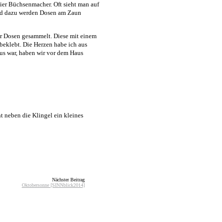
er Büchsenmacher. Oft sieht man auf
 und dazu werden Dosen am Zaun
hr Dosen gesammelt. Diese mit einem
beklebt. Die Herzen habe ich aus
aus war, haben wir vor dem Haus
nt neben die Klingel ein kleines
Nächster Beitrag
Oktobersonne [SINNblick2014]