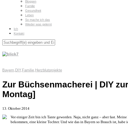
Bloggen
Familie
Gesundheit
Leben
So mache ich das
Wieder was gelernt
Ich
Kontakt
Bayern
,
DIY
,
Familie
,
Herzblutprojekte
Zur Büchsenmacherei | DIY zur
Montag]
13. Oktober 2014
Vor einiger Zeit bin ich Tante geworden. Naja, nicht ganz – aber fast. Meine
bekommen, eine kleine Tochter. Und wie das in Bayern so Brauch ist, habe i