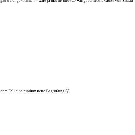
 Allgäu durchgekommen – wäre ja mal ne Idee! 😉 ♥allgäuerliebste Grüße von Saskia
 jedem Fall eine rundum nette Begrüßung 🙂