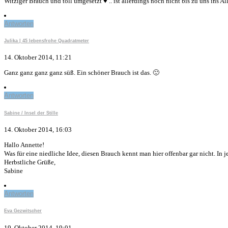
Witziger Brauch und toll umgesetzt ♥ .. ist allerdings noch nicht bis zu uns ins
Antworten
Julika | 45 lebensfrohe Quadratmeter
14. Oktober 2014, 11:21
Ganz ganz ganz ganz süß. Ein schöner Brauch ist das. 🙂
Antworten
Sabine / Insel der Stille
14. Oktober 2014, 16:03
Hallo Annette!
Was für eine niedliche Idee, diesen Brauch kennt man hier offenbar gar nicht. In
Herbstliche Grüße,
Sabine
Antworten
Eva Gezwitscher
19. Oktober 2014, 19:01