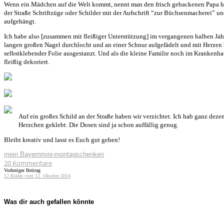
Wenn ein Mädchen auf die Welt kommt, nennt man den frisch gebackenen Papa hi
der Straße Schriftzüge oder Schilder mit der Aufschrift “zur Büchsenmacherei”
aufgehängt.
Ich habe also [zusammen mit fleißiger Unterstützung] im vergangenen halben Ja
langen großen Nagel durchlocht und an einer Schnur aufgefädelt und mit Herzen 
selbstklebender Folie ausgestanzt. Und als die kleine Familie noch im Krankenh
fleißig dekoriert.
Auf ein großes Schild an der Straße haben wir verzichtet. Ich hab ganz deze
Herzchen geklebt. Die Dosen sind ja schon auffällig genug.
Bleibt kreativ und lasst es Euch gut gehen!
mein Bayern
mini-montag
schenken
20
Kommentare
Vorheriger Beitrag
12 Bilder vom 12. Oktober 2014
Was dir auch gefallen könnte