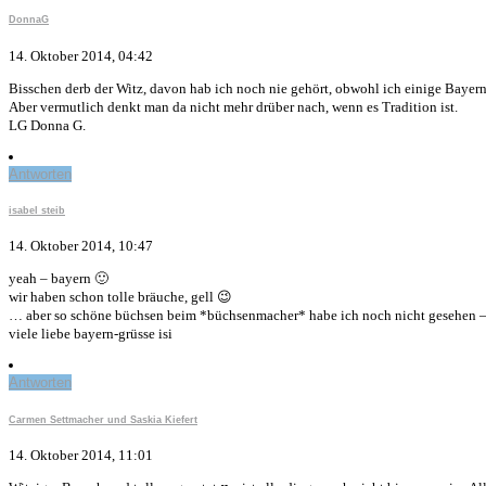
DonnaG
14. Oktober 2014, 04:42
Bisschen derb der Witz, davon hab ich noch nie gehört, obwohl ich einige Bayer
Aber vermutlich denkt man da nicht mehr drüber nach, wenn es Tradition ist.
LG Donna G.
Antworten
isabel steib
14. Oktober 2014, 10:47
yeah – bayern 🙂
wir haben schon tolle bräuche, gell 😉
… aber so schöne büchsen beim *büchsenmacher* habe ich noch nicht gesehen – to
viele liebe bayern-grüsse isi
Antworten
Carmen Settmacher und Saskia Kiefert
14. Oktober 2014, 11:01