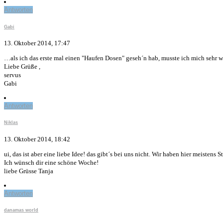
Antworten
Gabi
13. Oktober 2014, 17:47
…als ich das erste mal einen "Haufen Dosen" geseh´n hab, musste ich mich sehr wu
Liebe Grüße ,
servus
Gabi
Antworten
Niklas
13. Oktober 2014, 18:42
ui, das ist aber eine liebe Idee! das gibt´s bei uns nicht. Wir haben hier meistens
Ich wünsch dir eine schöne Woche!
liebe Grüsse Tanja
Antworten
danamas world