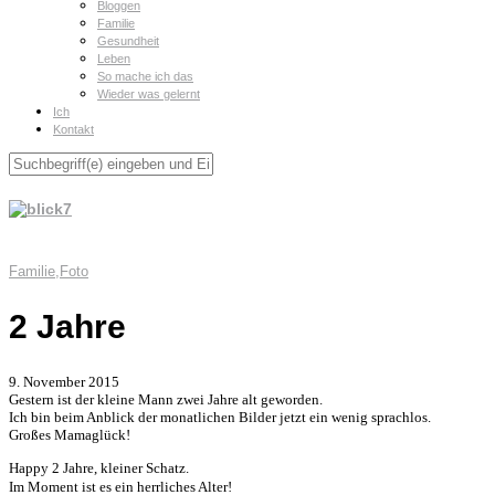
Bloggen
Familie
Gesundheit
Leben
So mache ich das
Wieder was gelernt
Ich
Kontakt
Familie
,
Foto
2 Jahre
9. November 2015
Gestern ist der kleine Mann zwei Jahre alt geworden.
Ich bin beim Anblick der monatlichen Bilder jetzt ein wenig sprachlos.
Großes Mamaglück!
Happy 2 Jahre, kleiner Schatz.
Im Moment ist es ein herrliches Alter!