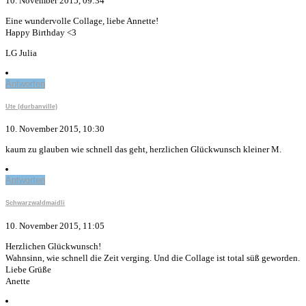
10. November 2015, 09:34
Eine wundervolle Collage, liebe Annette!
Happy Birthday <3
LG Julia
Antworten
Ute (durbanville)
10. November 2015, 10:30
kaum zu glauben wie schnell das geht, herzlichen Glückwunsch kleiner M.
Antworten
Schwarzwaldmaidli
10. November 2015, 11:05
Herzlichen Glückwunsch!
Wahnsinn, wie schnell die Zeit verging. Und die Collage ist total süß geworden.
Liebe Grüße
Anette