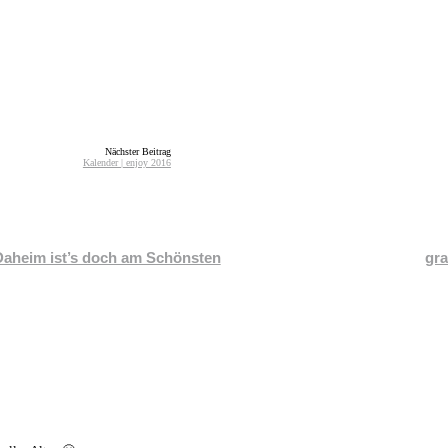
Nächster Beitrag
Kalender | enjoy 2016
Daheim ist’s doch am Schönsten
gra