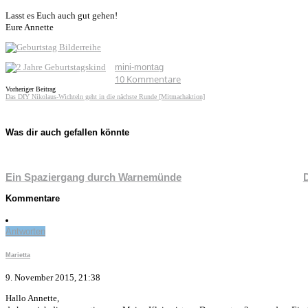
Lasst es Euch auch gut gehen!
Eure Annette
mini-montag
10
Kommentare
Vorheriger Beitrag
Das DIY Nikolaus-Wichteln geht in die nächste Runde [Mitmachaktion]
Was dir auch gefallen könnte
Ein Spaziergang durch Warnemünde
Kommentare
Antworten
Marietta
9. November 2015, 21:38
Hallo Annette,