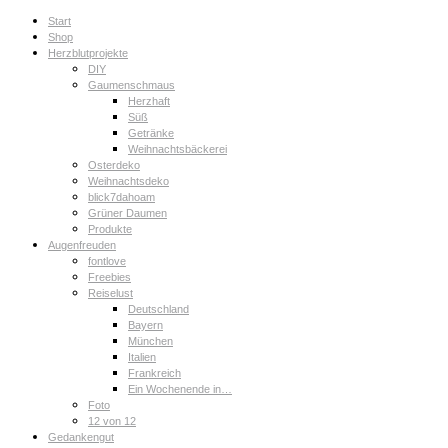
Start
Shop
Herzblutprojekte
DIY
Gaumenschmaus
Herzhaft
Süß
Getränke
Weihnachtsbäckerei
Osterdeko
Weihnachtsdeko
blick7dahoam
Grüner Daumen
Produkte
Augenfreuden
fontlove
Freebies
Reiselust
Deutschland
Bayern
München
Italien
Frankreich
Ein Wochenende in…
Foto
12 von 12
Gedankengut