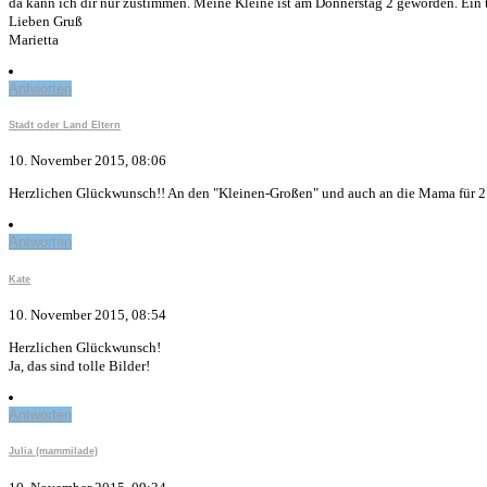
da kann ich dir nur zustimmen. Meine Kleine ist am Donnerstag 2 geworden. Ein to
Lieben Gruß
Marietta
Antworten
Stadt oder Land Eltern
10. November 2015, 08:06
Herzlichen Glückwunsch!! An den "Kleinen-Großen" und auch an die Mama für 2 J
Antworten
Kate
10. November 2015, 08:54
Herzlichen Glückwunsch!
Ja, das sind tolle Bilder!
Antworten
Julia (mammilade)