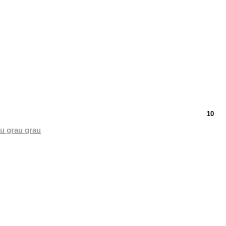
10
u grau grau