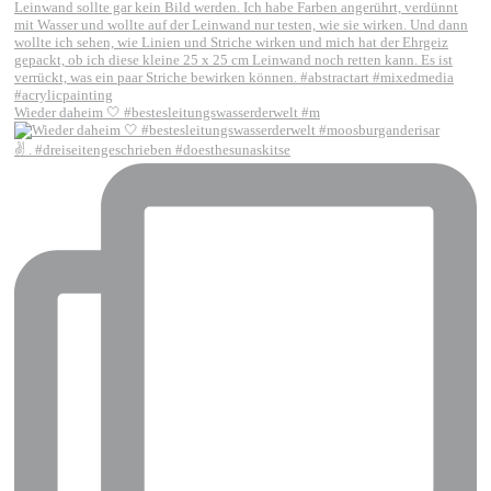
Wieder daheim 🤍 #bestesleitungswasserderwelt #m
✌️ . #dreiseitengeschrieben #doesthesunaskitse