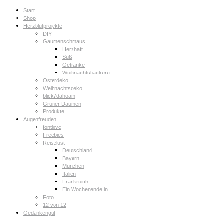
Start
Shop
Herzblutprojekte
DIY
Gaumenschmaus
Herzhaft
Süß
Getränke
Weihnachtsbäckerei
Osterdeko
Weihnachtsdeko
blick7dahoam
Grüner Daumen
Produkte
Augenfreuden
fontlove
Freebies
Reiselust
Deutschland
Bayern
München
Italien
Frankreich
Ein Wochenende in…
Foto
12 von 12
Gedankengut