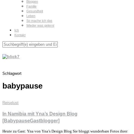
Bloggen
Familie
Gesundheit
Leben
So mache ich das
Wieder was gelernt
Ich
Kontakt
Schlagwort
babypause
Reiselust
In Namibia mit Yna’s Design Blog
[BabypauseGastblogger]
Heute zu Gast: Yna von Yna’s Design Blog Sie bloggt wunderbare Fotos ihrer