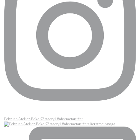
Februar-Atelier-Ecke 🤍 #acryl #abstractart #at