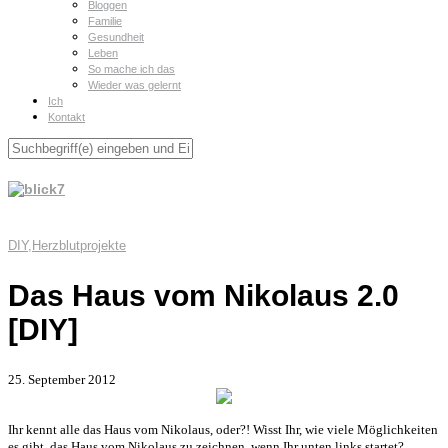
Bloggen
Familie
Gesundheit
Leben
So mache ich das
Wieder was gelernt
Ich
Kontakt
DIY
,
Herzblutprojekte
Das Haus vom Nikolaus 2.0
[DIY]
25. September 2012
Ihr kennt alle das Haus vom Nikolaus, oder?! Wisst Ihr, wie viele Möglichkeiten
es gibt, das Haus vom Nikolaus zu zeichnen, wenn Ihr unten links startet?