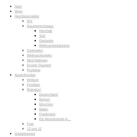
Start
Shop
Herzblutprojekte
DIY
Gaumenschmaus
Herzhaft
Süß
Getränke
Weihnachtsbäckerei
Osterdeko
Weihnachtsdeko
blick7dahoam
Grüner Daumen
Produkte
Augenfreuden
fontlove
Freebies
Reiselust
Deutschland
Bayern
München
Italien
Frankreich
Ein Wochenende in…
Foto
12 von 12
Gedankengut