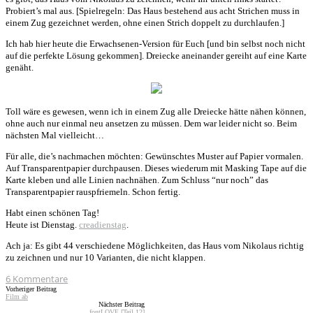
Probiert’s mal aus. [Spielregeln: Das Haus bestehend aus acht Strichen muss in
einem Zug gezeichnet werden, ohne einen Strich doppelt zu durchlaufen.]
Ich hab hier heute die Erwachsenen-Version für Euch [und bin selbst noch nicht
auf die perfekte Lösung gekommen]. Dreiecke aneinander gereiht auf eine Karte
genäht.
Toll wäre es gewesen, wenn ich in einem Zug alle Dreiecke hätte nähen können,
ohne auch nur einmal neu ansetzen zu müssen. Dem war leider nicht so. Beim
nächsten Mal vielleicht…
Für alle, die’s nachmachen möchten: Gewünschtes Muster auf Papier vormalen.
Auf Transparentpapier durchpausen. Dieses wiederum mit Masking Tape auf die
Karte kleben und alle Linien nachnähen. Zum Schluss “nur noch” das
Transparentpapier rauspfriemeln. Schon fertig.
Habt einen schönen Tag!
Heute ist Dienstag.
creadienstag
.
Ach ja: Es gibt 44 verschiedene Möglichkeiten, das Haus vom Nikolaus richtig
zu zeichnen und nur 10 Varianten, die nicht klappen.
6
Kommentare
Vorheriger Beitrag
Film ab
Nächster Beitrag
fontLOVE [Teil 12]