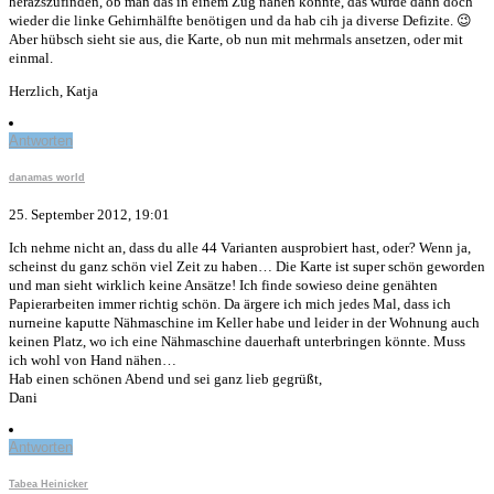
herazszufinden, ob man das in einem Zug nähen könnte, das würde dann doch
wieder die linke Gehirnhälfte benötigen und da hab cih ja diverse Defizite. 😉
Aber hübsch sieht sie aus, die Karte, ob nun mit mehrmals ansetzen, oder mit
einmal.
Herzlich, Katja
Antworten
danamas world
25. September 2012, 19:01
Ich nehme nicht an, dass du alle 44 Varianten ausprobiert hast, oder? Wenn ja,
scheinst du ganz schön viel Zeit zu haben… Die Karte ist super schön geworden
und man sieht wirklich keine Ansätze! Ich finde sowieso deine genähten
Papierarbeiten immer richtig schön. Da ärgere ich mich jedes Mal, dass ich
nurneine kaputte Nähmaschine im Keller habe und leider in der Wohnung auch
keinen Platz, wo ich eine Nähmaschine dauerhaft unterbringen könnte. Muss
ich wohl von Hand nähen…
Hab einen schönen Abend und sei ganz lieb gegrüßt,
Dani
Antworten
Tabea Heinicker