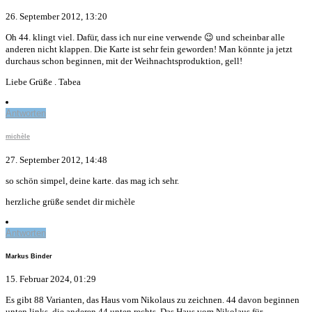
26. September 2012, 13:20
Oh 44. klingt viel. Dafür, dass ich nur eine verwende 😉 und scheinbar alle
anderen nicht klappen. Die Karte ist sehr fein geworden! Man könnte ja jetzt
durchaus schon beginnen, mit der Weihnachtsproduktion, gell!
Liebe Grüße . Tabea
Antworten
michèle
27. September 2012, 14:48
so schön simpel, deine karte. das mag ich sehr.
herzliche grüße sendet dir michèle
Antworten
Markus Binder
15. Februar 2024, 01:29
Es gibt 88 Varianten, das Haus vom Nikolaus zu zeichnen. 44 davon beginnen
unten links, die anderen 44 unten rechts. Das Haus vom Nikolaus für