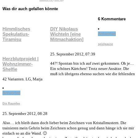
Was dir auch gefallen könnte
6 Kommentare
Himmlisches
DIY Nikolaus
Spekulatius-
Wichteln [eine
Antworten
Tiramisu
Mitmachaktion]
spielpause
25. September 2012, 07:39
Herzblutprojekt |
44?! Spontan bin ich auf zwei gekommen. Oh je…
Wohnzimmer-
Ein schönes Kärtchen! Trotz neuer Ansätze. Die
Shelfie
muß ich übrigens ebenso suchen wie die fehlenden
42 Varianten. LG, Marja
Antworten
Die Raumfee
25. September 2012, 08:28
Also… ich bleib dann doch lieber beim Zeichnen von Kristallmustern. Die
trainieren mein Gehrin beim Zeichnen schon genug und dann hänge ich sie mir
einfach so an die Wand. 🙂