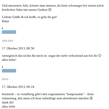
Und ansonsten, hihi, könnte man meinen, du biste schwanger bei einem solch
herrlichen Salat mit sauren Gurken 😉
Liebste Grüße & ich hoffe, es geht dir gut!
Katja
Antworten
mme ulma
17. Oktober 2013, 08:56
wenngleich das nichts für mich ist: sogar der sieht verlockend aus bei dir 🙂
alles liebe!
Antworten
Dania
17. Oktober 2013, 09:24
heimweh – in vorarlberg gibt's den sogenannten "lumpensalat" – feine
erinnerung, den muss ich heut unbedingt zum abendessen machen 😉
dank dir!
alles liebe