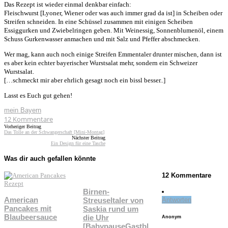
Das Rezept ist wieder einmal denkbar einfach:
Fleischwurst [Lyoner, Wiener oder was auch immer grad da ist] in Scheiben oder
Streifen schneiden. In eine Schüssel zusammen mit einigen Scheiben
Essiggurken und Zwiebelringen geben. Mit Weinessig, Sonnenblumenöl, einem
Schuss Gurkenwasser anmachen und mit Salz und Pfeffer abschmecken.
Wer mag, kann auch noch einige Streifen Emmentaler drunter mischen, dann ist
es aber kein echter bayerischer Wurstsalat mehr, sondern ein Schweizer
Wurstsalat.
[…schmeckt mir aber ehrlich gesagt noch ein bissl besser..]
Lasst es Euch gut gehen!
mein Bayern
12
Kommentare
Vorheriger Beitrag
Das Tolle an der Schwangerschaft [Mini-Montag]
Nächster Beitrag
Ein Design für eine Tasche
Was dir auch gefallen könnte
12 Kommentare
Birnen-
American
Streuseltaler von
Antworten
Pancakes mit
Saskia rund um
Blaubeersauce
die Uhr
Anonym
[BabypauseGastbl