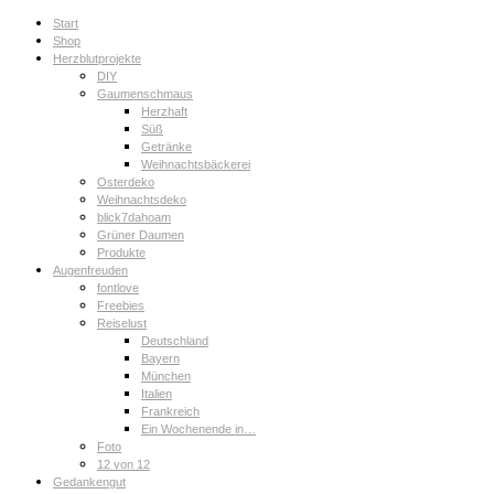
Start
Shop
Herzblutprojekte
DIY
Gaumenschmaus
Herzhaft
Süß
Getränke
Weihnachtsbäckerei
Osterdeko
Weihnachtsdeko
blick7dahoam
Grüner Daumen
Produkte
Augenfreuden
fontlove
Freebies
Reiselust
Deutschland
Bayern
München
Italien
Frankreich
Ein Wochenende in…
Foto
12 von 12
Gedankengut