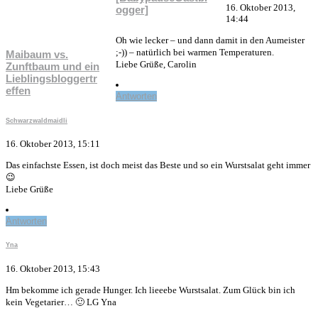
16. Oktober 2013,
ogger]
14:44
Oh wie lecker – und dann damit in den Aumeister
;-)) – natürlich bei warmen Temperaturen.
Maibaum vs.
Liebe Grüße, Carolin
Zunftbaum und ein
Lieblingsbloggertr
effen
Antworten
Schwarzwaldmaidli
16. Oktober 2013, 15:11
Das einfachste Essen, ist doch meist das Beste und so ein Wurstsalat geht immer
😉
Liebe Grüße
Antworten
Yna
16. Oktober 2013, 15:43
Hm bekomme ich gerade Hunger. Ich lieeebe Wurstsalat. Zum Glück bin ich
kein Vegetarier… 🙂 LG Yna