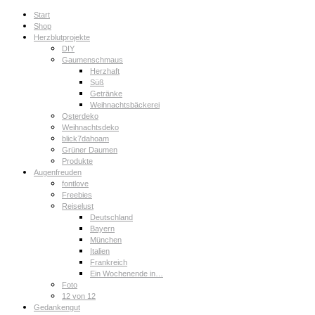
Start
Shop
Herzblutprojekte
DIY
Gaumenschmaus
Herzhaft
Süß
Getränke
Weihnachtsbäckerei
Osterdeko
Weihnachtsdeko
blick7dahoam
Grüner Daumen
Produkte
Augenfreuden
fontlove
Freebies
Reiselust
Deutschland
Bayern
München
Italien
Frankreich
Ein Wochenende in…
Foto
12 von 12
Gedankengut