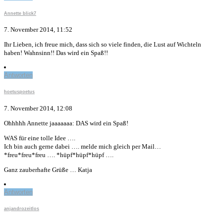
Annette blick7
7. November 2014, 11:52
Ihr Lieben, ich freue mich, dass sich so viele finden, die Lust auf Wichteln
haben! Wahnsinn!! Das wird ein Spaß!!
Antworten
hoetuspoetus
7. November 2014, 12:08
Ohhhhh Annette jaaaaaaa: DAS wird ein Spaß!
WAS für eine tolle Idee ….
Ich bin auch gerne dabei …. melde mich gleich per Mail…
*freu*freu*freu …. *hüpf*hüpf*hüpf ….
Ganz zauberhafte Grüße … Katja
Antworten
anjandrozeitlos