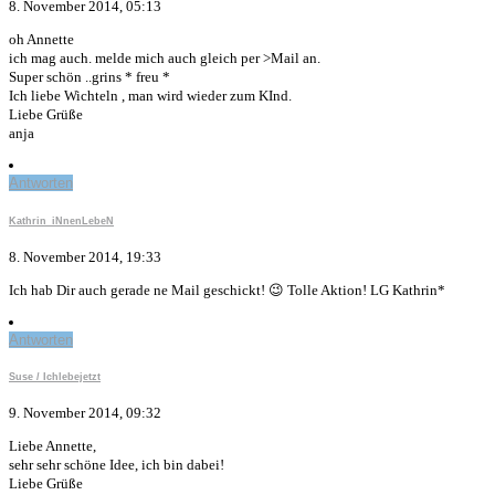
8. November 2014, 05:13
oh Annette
ich mag auch. melde mich auch gleich per >Mail an.
Super schön ..grins * freu *
Ich liebe Wichteln , man wird wieder zum KInd.
Liebe Grüße
anja
Antworten
Kathrin_iNnenLebeN
8. November 2014, 19:33
Ich hab Dir auch gerade ne Mail geschickt! 😉 Tolle Aktion! LG Kathrin*
Antworten
Suse / Ichlebejetzt
9. November 2014, 09:32
Liebe Annette,
sehr sehr schöne Idee, ich bin dabei!
Liebe Grüße