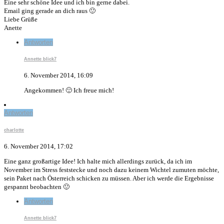
Eine sehr schöne Idee und ich bin gerne dabei.
Email ging gerade an dich raus 🙂
Liebe Grüße
Anette
Antworten
Annette blick7
6. November 2014, 16:09
Angekommen! 🙂 Ich freue mich!
Antworten
charlotte
6. November 2014, 17:02
Eine ganz großartige Idee! Ich halte mich allerdings zurück, da ich im
November im Stress feststecke und noch dazu keinem Wichtel zumuten möchte,
sein Paket nach Österreich schicken zu müssen. Aber ich werde die Ergebnisse
gespannt beobachten 🙂
Antworten
Annette blick7