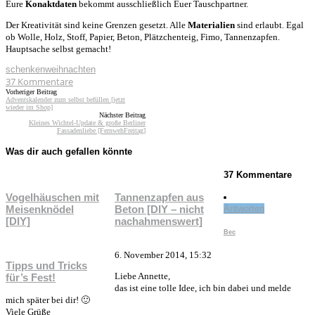
Eure
Konaktdaten
bekommt ausschließlich Euer Tauschpartner.
Der Kreativität sind keine Grenzen gesetzt. Alle
Materialien
sind erlaubt. Egal
ob Wolle, Holz, Stoff, Papier, Beton, Plätzchenteig, Fimo, Tannenzapfen.
Hauptsache selbst gemacht!
schenken
weihnachten
37
Kommentare
Vorheriger Beitrag
Adventskalender zum selbst befüllen [jetzt
wieder im Shop]
Nächster Beitrag
Kleines Wichtel-Update & große Berliner
Fassadenliebe [FernwehFreitag]
Was dir auch gefallen könnte
37 Kommentare
Vogelhäuschen mit
Tannenzapfen aus
Meisenknödel
Beton [DIY – nicht
Antworten
[DIY]
nachahmenswert]
Bec
6. November 2014, 15:32
Tipps und Tricks
Liebe Annette,
für’s Fest!
das ist eine tolle Idee, ich bin dabei und melde
mich später bei dir! 🙂
Viele Grüße