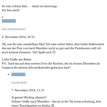
So eine schöne Idee … email ist unterwegs.
Ich freu mich!
Antworten
Jana (Zuckerbäckerei)
6. November 2014, 20:51
Oh, was für eine wunderbare Idee! Ich wäre sofort dabei, aber leider funktioniert
das mit der Post von/nach Marokko nicht so gut und die Portokosten will ich
auch keinem Zumuten. Viel Spaß euch 🙂
Liebe Grüße aus Rabat
P.S.: Sind das auf dem zweiten Foto die Kuchen, die du letzten Dezember als
Gastpost für meinen Adventskalender gebacken hast?
Antworten
Annette blick7
7. November 2014, 11:51
Ja genau! Richtig erkannt!!
Schöne Grüße nach Marokko – das ist in der Tat etwas schwierig, dort
einen Tauschpartner zu finden 😉