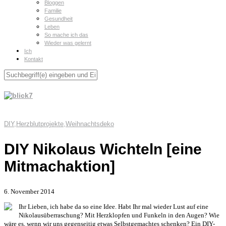
Bloggen
Familie
Gesundheit
Leben
So mache ich das
Wieder was gelernt
Ich
Kontakt
DIY
,
Herzblutprojekte
,
Weihnachtsdeko
DIY Nikolaus Wichteln [eine
Mitmachaktion]
6. November 2014
Ihr Lieben, ich habe da so eine Idee. Habt Ihr mal wieder Lust auf eine
Nikolausüberraschung? Mit Herzklopfen und Funkeln in den Augen? Wie
wäre es, wenn wir uns gegenseitig etwas Selbstgemachtes schenken? Ein DIY-