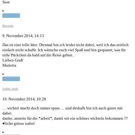
Suse
Antworten
Marietta
9. November 2014, 14:13
Das ist eine tolle Idee. Diesmal bin ich leider nicht dabei, weil ich das zeitlich
einfach nicht schaffe. Ich wünsche euch viel Spaß und bin gespannt, was für
tolle Päckchen da bald auf die Reise gehen.
Lieben Gruß
Marietta
Antworten
isabel steib
10. November 2014, 10:28
… wichtel macht doch immer spass … und deshalb bin ich auch genre mit
dabei.
danke, annette für die *arbeit*, damit wir ein schönes wichteln bekommen !!!
♥liche grüsse isabel