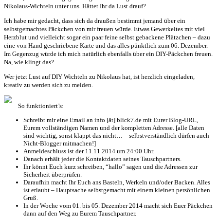
Nikolaus-Wichteln unter uns. Hättet Ihr da Lust drauf?
Ich habe mir gedacht, dass sich da draußen bestimmt jemand über ein
selbstgemachtes Päckchen von mir freuen würde. Etwas Gewerkeltes mit viel
Herzblut und vielleicht sogar ein paar feine selbst gebackene Plätzchen – dazu
eine von Hand geschriebene Karte und das alles pünktlich zum 06. Dezember.
Im Gegenzug würde ich mich natürlich ebenfalls über ein DIY-Päckchen freuen.
Na, wie klingt das?
Wer jetzt Lust auf DIY Wichteln zu Nikolaus hat, ist herzlich eingeladen,
kreativ zu werden sich zu melden.
So funktioniert’s:
Schreibt mir eine Email an info [ät] blick7.de mit Eurer Blog-URL,
Eurem vollständigen Namen und der kompletten Adresse. [alle Daten
sind wichtig, sonst klappt das nicht… – selbstverständlich dürfen auch
Nicht-Blogger mitmachen!]
Anmeldeschluss ist der 11.11.2014 um 24:00 Uhr.
Danach erhält jeder die Kontaktdaten seines Tauschpartners.
Ihr könnt Euch kurz schreiben, “hallo” sagen und die Adressen zur
Sicherheit überprüfen.
Daraufhin macht Ihr Euch ans Basteln, Werkeln und/oder Backen. Alles
ist erlaubt – Hauptsache selbstgemacht mit einem kleinen persönlichen
Gruß.
In der Woche vom 01. bis 05. Dezember 2014 macht sich Euer Päckchen
dann auf den Weg zu Eurem Tauschpartner.