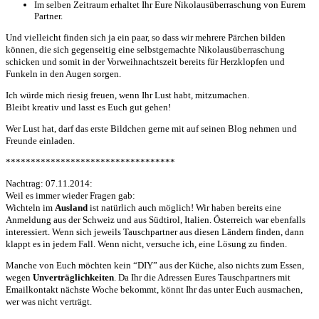
Im selben Zeitraum erhaltet Ihr Eure Nikolausüberraschung von Eurem
Partner.
Und vielleicht finden sich ja ein paar, so dass wir mehrere Pärchen bilden
können, die sich gegenseitig eine selbstgemachte Nikolausüberraschung
schicken und somit in der Vorweihnachtszeit bereits für Herzklopfen und
Funkeln in den Augen sorgen.
Ich würde mich riesig freuen, wenn Ihr Lust habt, mitzumachen.
Bleibt kreativ und lasst es Euch gut gehen!
Wer Lust hat, darf das erste Bildchen gerne mit auf seinen Blog nehmen und
Freunde einladen.
**********************************
Nachtrag: 07.11.2014:
Weil es immer wieder Fragen gab:
Wichteln im
Ausland
ist natürlich auch möglich! Wir haben bereits eine
Anmeldung aus der Schweiz und aus Südtirol, Italien. Österreich war ebenfalls
interessiert. Wenn sich jeweils Tauschpartner aus diesen Ländern finden, dann
klappt es in jedem Fall. Wenn nicht, versuche ich, eine Lösung zu finden.
Manche von Euch möchten kein “DIY” aus der Küche, also nichts zum Essen,
wegen
Unverträglichkeiten
. Da Ihr die Adressen Eures Tauschpartners mit
Emailkontakt nächste Woche bekommt, könnt Ihr das unter Euch ausmachen,
wer was nicht verträgt.