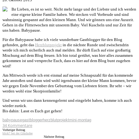
Ihr Lieben, es ist so weit. Nicht mehr lange und der Liebste und ich werden
eine eigene kleine Familie haben. Wir stecken voll Vorfreude und sind
wahnsinnig gespannt auf den kleinen Mann. Und wir gönnen uns eine Auszeit.
Gehen in die Flitterwochen mit unserem Baby. Viel Kuscheln und nur Zeit für
uns haben. Babypause.
Für die Babypause habe ich viele wunderbare Gastblogger für den Blog
gefunden, geht das
Herzblutprojekt
in die nächste Runde und zwischendrin
werde ich mich sicherlich auch mal melden. Ihr dürft Euch auf eine großartig
Mischung auf dem Blog freuen. Ich bin total gerührt, was hier alles zusammen
gekommen ist und verspreche Euch, dass es hier auf dem Blog bunt zugehen
wird!
Am Mittwoch werde ich erst einmal auf meine Schnapszahl für das kommende
Jahr anstoßen und dann wird wohl irgendwann der kleine Mann kommen, bevor
wir gegen Ende November den Geburtstag vom Liebsten feiern. Ihr seht – wir
werden wohl eine Skorpionfamilie!
Und wenn wir uns dann kennengelernt und eingelebt haben, komme ich auch
wieder zurück.
Bis dahin: Lasst es Euch gut gehen!
babypause
gastblogger
herzblutprojekt
mini-montag
34
Kommentare
Vorheriger Beitrag
blick7 bei der Glücksfee
Nächster Beitrag