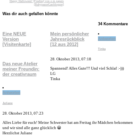
Happy Halloween! [Freebie] von e.m.papers
[BabypauseGastblogger]
Was dir auch gefallen könnte
34 Kommentare
Eine NEUE
Mein persönlicher
Version
Jahresrückblick
Antworten
[Visitenkarte]
[12 aus 2012]
Tinka
28. Oktober 2013, 07:18
Das neue Atelier
Spannend! Alles Gute!!! Und viel Schlaf :-)))
meiner Freundin:
LG
der creativraum
Tinka
Antworten
Juliane
28. Oktober 2013, 07:23
Alles Liebe für euch! Meine Schwester hat am Freitag ihr Mädchen bekommen
und wir sind alle ganz glücklich 😀
Herzlichst Juliane