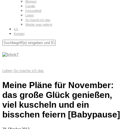
Bloggen
Familie
Gesundheit
Leben
So mache ich das
Wieder was gelernt
Ich
Kontakt
Leben
,
So mache ich das
Meine Pläne für November:
das große Glück genießen,
viel kuscheln und ein
bisschen feiern [Babypause]
28. Oktober 2013