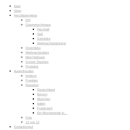
Start
Shop
Herzblutprojekte
DIY
Gaumenschmaus
Herzhaft
Süß
Getränke
Weihnachtsbäckerei
Osterdeko
Weihnachtsdeko
blick7dahoam
Grüner Daumen
Produkte
Augenfreuden
fontlove
Freebies
Reiselust
Deutschland
Bayern
München
Italien
Frankreich
Ein Wochenende in…
Foto
12 von 12
Gedankengut