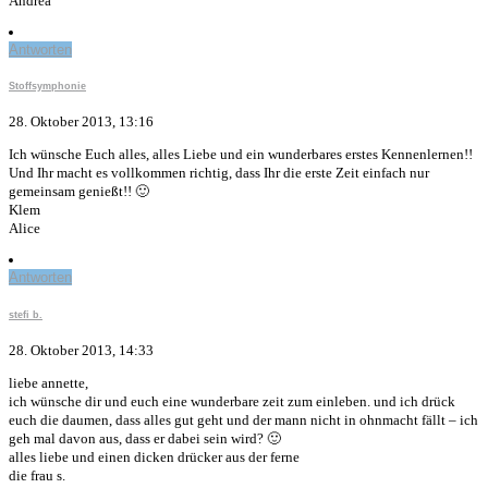
Andrea
Antworten
Stoffsymphonie
28. Oktober 2013, 13:16
Ich wünsche Euch alles, alles Liebe und ein wunderbares erstes Kennenlernen!!
Und Ihr macht es vollkommen richtig, dass Ihr die erste Zeit einfach nur
gemeinsam genießt!! 🙂
Klem
Alice
Antworten
stefi b.
28. Oktober 2013, 14:33
liebe annette,
ich wünsche dir und euch eine wunderbare zeit zum einleben. und ich drück
euch die daumen, dass alles gut geht und der mann nicht in ohnmacht fällt – ich
geh mal davon aus, dass er dabei sein wird? 🙂
alles liebe und einen dicken drücker aus der ferne
die frau s.