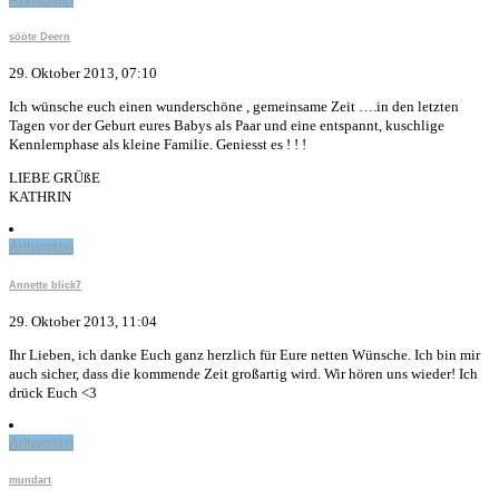
sööte Deern
29. Oktober 2013, 07:10
Ich wünsche euch einen wunderschöne , gemeinsame Zeit ….in den letzten
Tagen vor der Geburt eures Babys als Paar und eine entspannt, kuschlige
Kennlernphase als kleine Familie. Geniesst es ! ! !
LIEBE GRÜßE
KATHRIN
Antworten
Annette blick7
29. Oktober 2013, 11:04
Ihr Lieben, ich danke Euch ganz herzlich für Eure netten Wünsche. Ich bin mir
auch sicher, dass die kommende Zeit großartig wird. Wir hören uns wieder! Ich
drück Euch <3
Antworten
mundart