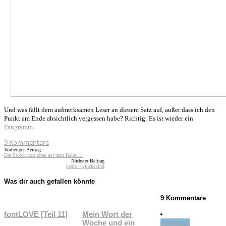
Und was fällt dem aufmerksamen Leser an diesem Satz auf, außer dass ich den
Punkt am Ende absichtlich vergessen habe? Richtig: Es ist wieder ein
Pangramm
.
9
Kommentare
Vorheriger Beitrag
Der Storch dort oben auf dem Baum…
Nächster Beitrag
heute – glückskind
Was dir auch gefallen könnte
9 Kommentare
fontLOVE [Teil 11]
Mein Wort der
Woche und ein
Antworten