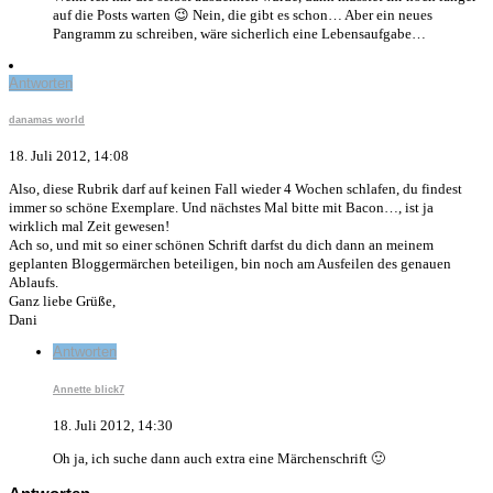
auf die Posts warten 😉 Nein, die gibt es schon… Aber ein neues
Pangramm zu schreiben, wäre sicherlich eine Lebensaufgabe…
Antworten
danamas world
18. Juli 2012, 14:08
Also, diese Rubrik darf auf keinen Fall wieder 4 Wochen schlafen, du findest
immer so schöne Exemplare. Und nächstes Mal bitte mit Bacon…, ist ja
wirklich mal Zeit gewesen!
Ach so, und mit so einer schönen Schrift darfst du dich dann an meinem
geplanten Bloggermärchen beteiligen, bin noch am Ausfeilen des genauen
Ablaufs.
Ganz liebe Grüße,
Dani
Antworten
Annette blick7
18. Juli 2012, 14:30
Oh ja, ich suche dann auch extra eine Märchenschrift 🙂