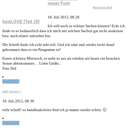
neuer Font
Nord und Süd
18. Juli 2012, 08:26
fontLOVE [Teil 19]
Ich will auch so schöne Sachen können! Echt ich
finde es so bedauerlich dass ich mich mit solchen Sachen gar nicht auskenne
bzw. auch relativ talentfrei bin.
Die Schrift finde ich echt sehr toll. Und ich wäre mal wieder nicht drauf
gekommen dass es ein Pangramm ist!
Einen schönen Mittwoch, es sieht so aus als würden wir heute ein bisschen
Sonne abbekommen… Liebe Grüße,
Frau Süd
Antworten
stefi_licious :)
18. Juli 2012, 08:30
tolle schrift! so handkrakeleien find ich ja immer wieder schön. 🙂
Antworten