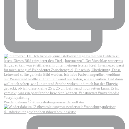
Wieder daheim 🤍 #bestesleitungswasserderwelt #m
✌️ . #dreiseitengeschrieben #doesthesunaskitse