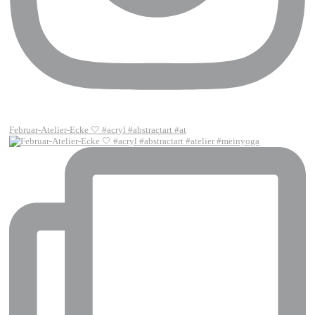
Februar-Atelier-Ecke 🤍 #acryl #abstractart #at