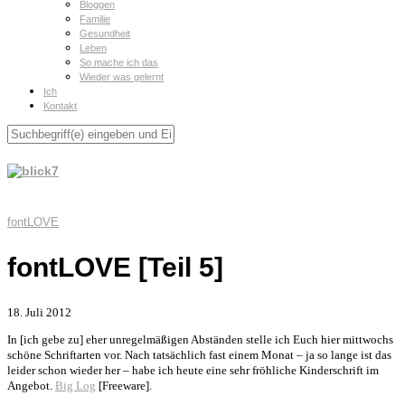
Bloggen
Familie
Gesundheit
Leben
So mache ich das
Wieder was gelernt
Ich
Kontakt
fontLOVE
fontLOVE [Teil 5]
18. Juli 2012
In [ich gebe zu] eher unregelmäßigen Abständen stelle ich Euch hier mittwochs
schöne Schriftarten vor. Nach tatsächlich fast einem Monat – ja so lange ist das
leider schon wieder her – habe ich heute eine sehr fröhliche Kinderschrift im
Angebot.
Big Log
[Freeware].