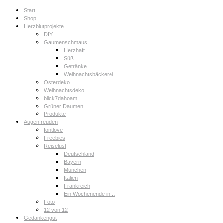
Start
Shop
Herzblutprojekte
DIY
Gaumenschmaus
Herzhaft
Süß
Getränke
Weihnachtsbäckerei
Osterdeko
Weihnachtsdeko
blick7dahoam
Grüner Daumen
Produkte
Augenfreuden
fontlove
Freebies
Reiselust
Deutschland
Bayern
München
Italien
Frankreich
Ein Wochenende in…
Foto
12 von 12
Gedankengut