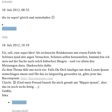
holunder
18. Juli 2012, 08:55
die ist super! gleich mal runterladen 🙂
Antworten
/inka
18. Juli 2012, 10:19
Uii, toll, eine super Idee! Als technische Redakteurin mit einem Faible für
Schönes (und den argen Versuchen, Schönes selbst herzustellen, hmmm) bin ich
stets auf der Suche nach solch hübschen Dingen – und vor allem den
Meinungen dazu. Dankeschön dafür.
Zu dem Thema fällt mir noch ein: Falls Du Dich häufiger mit dem Lorem Ipsum
rumschlagen musst und Dir das zu langweilig geworden ist, gibts jetzt das
Baconipsum:
http://baconipsum.com/
Chichi. 😉 (Und mein Freund bastelt für mich gerade am "Hippie-ipsum", aber
das ist noch nicht fertig…;)
Grüßle,
Inka
Antworten
Annette blick7