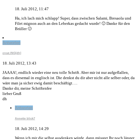
18. Juli 2012, 11:47
Ha, ich lach mich schlapp! Super, dass zwischen Salami, Bresaola und
Filet mignon auch an den Leberkas gedacht wurde! 🙂 Danke für den
Brüller 🙂
Antworten
creat.ING[dh]
18. Juli 2012, 13:43
JAAAA!, endlich wieder eine neu tolle Schrift. Aber mir ist nur aufgeflallen,
dass es diesemal in englisch ist. Die denkst du dir aber nicht alle selber oder, da
wäre man ja sicher ewig damit beschäftigt….
Danke dir, meine Schriftenfee
lieber Gruß
dh
Antworten
Annette blick7
18. Juli 2012, 14:29
Wenn ich mir die selbst ausdenken würde, dann müsstet Ihr noch länger