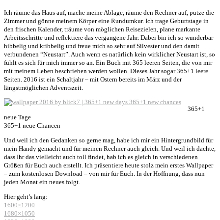
Ich räume das Haus auf, mache meine Ablage, räume den Rechner auf, putze die
Zimmer und gönne meinem Körper eine Rundumkur. Ich trage Geburtstage in
den frischen Kalender, träume von möglichen Reisezielen, plane markante
Arbeitsschritte und reflektiere das vergangene Jahr. Dabei bin ich so wunderbar
hibbelig und kribbelig und freue mich so sehr auf Silvester und den damit
verbundenen “Neustart”. Auch wenn es natürlich kein wirklicher Neustart ist, so
fühlt es sich für mich immer so an. Ein Buch mit 365 leeren Seiten, die von mir
mit meinem Leben beschrieben werden wollen. Dieses Jahr sogar 365+1 leere
Seiten. 2016 ist ein Schaltjahr – mit Ostern bereits im März und der
längstmöglichen Adventszeit.
365+1
neue Tage
365+1 neue Chancen
Und weil ich den Gedanken so gerne mag, habe ich mir ein Hintergrundbild für
mein Handy gemacht und für meinen Rechner auch gleich. Und weil ich dachte,
dass Ihr das vielleicht auch toll findet, hab ich es gleich in verschiedenen
Größen für Euch auch erstellt. Ich präsentiere heute stolz mein erstes Wallpaper
– zum kostenlosen Download – von mir für Euch. In der Hoffnung, dass nun
jeden Monat ein neues folgt.
Hier geht’s lang:
1600×1200
1680×1050