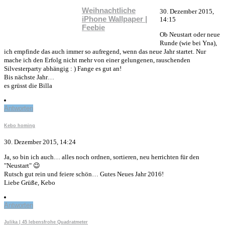
Weihnachtliche
30. Dezember 2015,
iPhone Wallpaper |
14:15
Feebie
Ob Neustart oder neue
Runde (wie bei Yna),
ich empfinde das auch immer so aufregend, wenn das neue Jahr startet. Nur
mache ich den Erfolg nicht mehr von einer gelungenen, rauschenden
Silvesterparty abhängig : ) Fange es gut an!
Bis nächste Jahr…
es grüsst die Billa
Antworten
Kebo homing
30. Dezember 2015, 14:24
Ja, so bin ich auch… alles noch ordnen, sortieren, neu herrichten für den
"Neustart" 😉
Rutsch gut rein und feiere schön… Gutes Neues Jahr 2016!
Liebe Grüße, Kebo
Antworten
Julika | 45 lebensfrohe Quadratmeter