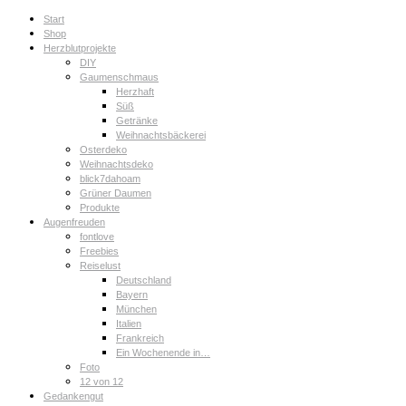
Start
Shop
Herzblutprojekte
DIY
Gaumenschmaus
Herzhaft
Süß
Getränke
Weihnachtsbäckerei
Osterdeko
Weihnachtsdeko
blick7dahoam
Grüner Daumen
Produkte
Augenfreuden
fontlove
Freebies
Reiselust
Deutschland
Bayern
München
Italien
Frankreich
Ein Wochenende in…
Foto
12 von 12
Gedankengut