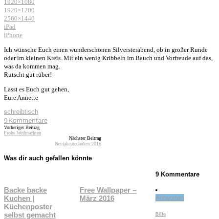
1920×1080
1920×1200
2560×1440
iPad
iPhone
Ich wünsche Euch einen wunderschönen Silversterabend, ob in großer Runde
oder im kleinen Kreis. Mit ein wenig Kribbeln im Bauch und Vorfreude auf das,
was da kommen mag.
Rutscht gut rüber!
Lasst es Euch gut gehen,
Eure Annette
schreibtisch
9
Kommentare
Vorheriger Beitrag
Frohe Weihnachten
Nächster Beitrag
Neujahrsgedanken 2016
Was dir auch gefallen könnte
9 Kommentare
Backe backe
Free Wallpaper –
Kuchen |
März 2016
Antworten
Küchenposter
selbst gemacht
Billa