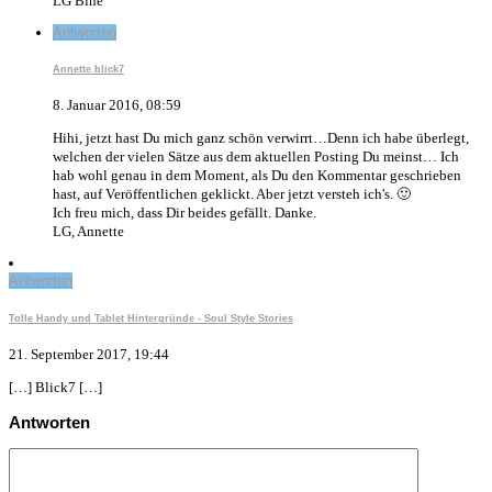
LG Bine
Antworten
Annette blick7
8. Januar 2016, 08:59
Hihi, jetzt hast Du mich ganz schön verwirrt…Denn ich habe überlegt,
welchen der vielen Sätze aus dem aktuellen Posting Du meinst… Ich
hab wohl genau in dem Moment, als Du den Kommentar geschrieben
hast, auf Veröffentlichen geklickt. Aber jetzt versteh ich's. 🙂
Ich freu mich, dass Dir beides gefällt. Danke.
LG, Annette
Antworten
Tolle Handy und Tablet Hintergründe - Soul Style Stories
21. September 2017, 19:44
[…] Blick7 […]
Antworten