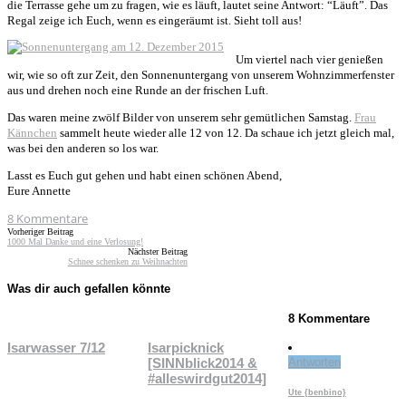
die Terrasse gehe um zu fragen, wie es läuft, lautet seine Antwort: “Läuft”. Das
Regal zeige ich Euch, wenn es eingeräumt ist. Sieht toll aus!
Um viertel nach vier genießen
wir, wie so oft zur Zeit, den Sonnenuntergang von unserem Wohnzimmerfenster
aus und drehen noch eine Runde an der frischen Luft.
Das waren meine zwölf Bilder von unserem sehr gemütlichen Samstag.
Frau
Kännchen
sammelt heute wieder alle 12 von 12. Da schaue ich jetzt gleich mal,
was bei den anderen so los war.
Lasst es Euch gut gehen und habt einen schönen Abend,
Eure Annette
8
Kommentare
Vorheriger Beitrag
1000 Mal Danke und eine Verlosung!
Nächster Beitrag
Schnee schenken zu Weihnachten
Was dir auch gefallen könnte
8 Kommentare
Isarwasser 7/12
Isarpicknick
[SINNblick2014 &
Antworten
#alleswirdgut2014]
Ute {benbino}