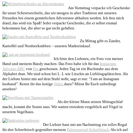
Am Vormittag verpacke ich Geschenke
für unser Schrottwichteln, das wir morgen in alter Tradition mit unseren
Freunden bei einem gemütlichen Adventstee abhalten werden. Ich freu mich
drauf, das wird ein Spaß! Jeder verpackt Geschenke, die er selbst einmal
bekommen hat, die aber so gar nicht gefallen.
Zu Mittag gibt es Zander,
Kartoffel und Nordseekrabben – unseren Markteinkauf.
Ich bitte den Liebsten, ein Foto von meiner
Hand und meinem Handy machen. Das Foto habe ich für das
Instagram-
Advents-ABC
von
Fee
geschossen. Jeden Tag ist ein Buchstabe aus dem
Alphabet dran. Wir sind schon bei L. L wie Litschis an Lieblingsplätzchen. Als
der Liebste hinter mir auf dem Stuhl steht, sagt er nur: “I am an Instagram
husband”. Kennt ihr das lustige
Video
dazu? Müsst Ihr Euch unbedingt
ansehen!
Als der kleine Mann seinen Mittagschlaf
macht, kommt die Sonne raus. Wir warten trotzdem vergeblich auf Vögel in
unserem Vogelhaus.
Der Liebste baut mir am Nachmittag ein tolles Regal
für den Schreibtisch gegenüber meinem
Palettenregal-Schreibtisch
. Als ich auf