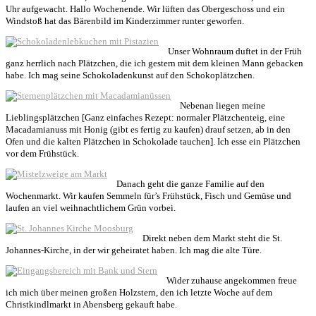
Uhr aufgewacht. Hallo Wochenende. Wir lüften das Obergeschoss und ein
Windstoß hat das Bärenbild im Kinderzimmer runter geworfen.
Unser Wohnraum duftet in der Früh
ganz herrlich nach Plätzchen, die ich gestern mit dem kleinen Mann gebacken
habe. Ich mag seine Schokoladenkunst auf den Schokoplätzchen.
Nebenan liegen meine
Lieblingsplätzchen [Ganz einfaches Rezept: normaler Plätzchenteig, eine
Macadamianuss mit Honig (gibt es fertig zu kaufen) drauf setzen, ab in den
Ofen und die kalten Plätzchen in Schokolade tauchen]. Ich esse ein Plätzchen
vor dem Frühstück.
Danach geht die ganze Familie auf den
Wochenmarkt. Wir kaufen Semmeln für’s Frühstück, Fisch und Gemüse und
laufen an viel weihnachtlichem Grün vorbei.
Direkt neben dem Markt steht die St.
Johannes-Kirche, in der wir geheiratet haben. Ich mag die alte Türe.
Wider zuhause angekommen freue
ich mich über meinen großen Holzstern, den ich letzte Woche auf dem
Christkindlmarkt in Abensberg gekauft habe.