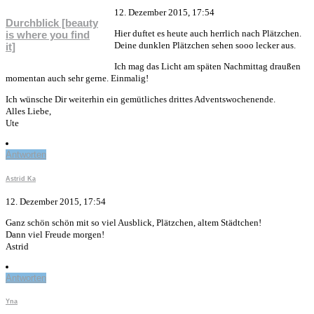
12. Dezember 2015, 17:54
Durchblick [beauty
Hier duftet es heute auch herrlich nach Plätzchen.
is where you find
Deine dunklen Plätzchen sehen sooo lecker aus.
it]
Ich mag das Licht am späten Nachmittag draußen
momentan auch sehr gerne. Einmalig!
Ich wünsche Dir weiterhin ein gemütliches drittes Adventswochenende.
Alles Liebe,
Ute
Antworten
Astrid Ka
12. Dezember 2015, 17:54
Ganz schön schön mit so viel Ausblick, Plätzchen, altem Städtchen!
Dann viel Freude morgen!
Astrid
Antworten
Yna