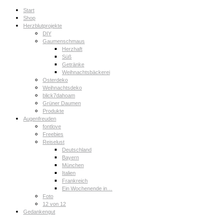
Start
Shop
Herzblutprojekte
DIY
Gaumenschmaus
Herzhaft
Süß
Getränke
Weihnachtsbäckerei
Osterdeko
Weihnachtsdeko
blick7dahoam
Grüner Daumen
Produkte
Augenfreuden
fontlove
Freebies
Reiselust
Deutschland
Bayern
München
Italien
Frankreich
Ein Wochenende in…
Foto
12 von 12
Gedankengut