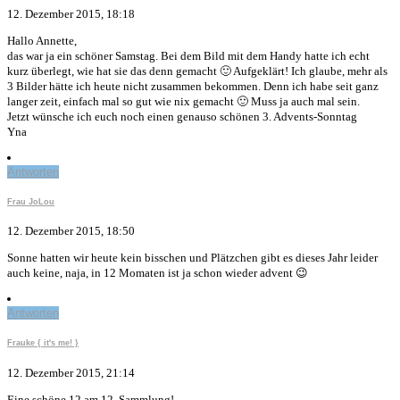
12. Dezember 2015, 18:18
Hallo Annette,
das war ja ein schöner Samstag. Bei dem Bild mit dem Handy hatte ich echt
kurz überlegt, wie hat sie das denn gemacht 🙂 Aufgeklärt! Ich glaube, mehr als
3 Bilder hätte ich heute nicht zusammen bekommen. Denn ich habe seit ganz
langer zeit, einfach mal so gut wie nix gemacht 🙂 Muss ja auch mal sein.
Jetzt wünsche ich euch noch einen genauso schönen 3. Advents-Sonntag
Yna
Antworten
Frau JoLou
12. Dezember 2015, 18:50
Sonne hatten wir heute kein bisschen und Plätzchen gibt es dieses Jahr leider
auch keine, naja, in 12 Momaten ist ja schon wieder advent 😉
Antworten
Frauke { it's me! }
12. Dezember 2015, 21:14
Eine schöne 12 am 12. Sammlung!