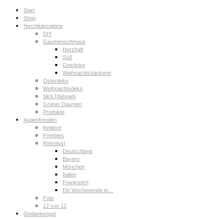
Start
Shop
Herzblutprojekte
DIY
Gaumenschmaus
Herzhaft
Süß
Getränke
Weihnachtsbäckerei
Osterdeko
Weihnachtsdeko
blick7dahoam
Grüner Daumen
Produkte
Augenfreuden
fontlove
Freebies
Reiselust
Deutschland
Bayern
München
Italien
Frankreich
Ein Wochenende in…
Foto
12 von 12
Gedankengut