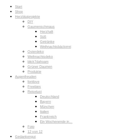
Start
Shop
Herzblutprojekte
DIY
Gaumenschmaus
Herzhaft
Süß
Getränke
Weihnachtsbäckerei
Osterdeko
Weihnachtsdeko
blick7dahoam
Grüner Daumen
Produkte
Augenfreuden
fontlove
Freebies
Reiselust
Deutschland
Bayern
München
Italien
Frankreich
Ein Wochenende in…
Foto
12 von 12
Gedankengut