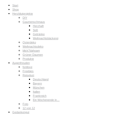
Start
Shop
Herzblutprojekte
DIY
Gaumenschmaus
Herzhaft
Süß
Getränke
Weihnachtsbäckerei
Osterdeko
Weihnachtsdeko
blick7dahoam
Grüner Daumen
Produkte
Augenfreuden
fontlove
Freebies
Reiselust
Deutschland
Bayern
München
Italien
Frankreich
Ein Wochenende in…
Foto
12 von 12
Gedankengut