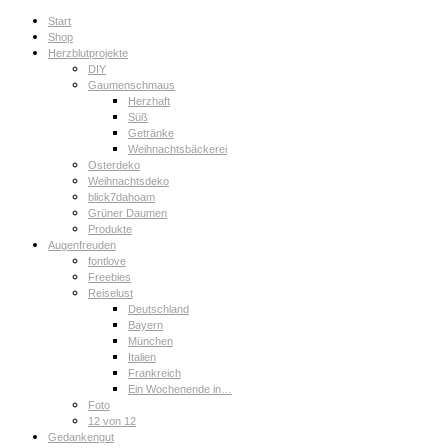
Start
Shop
Herzblutprojekte
DIY
Gaumenschmaus
Herzhaft
Süß
Getränke
Weihnachtsbäckerei
Osterdeko
Weihnachtsdeko
blick7dahoam
Grüner Daumen
Produkte
Augenfreuden
fontlove
Freebies
Reiselust
Deutschland
Bayern
München
Italien
Frankreich
Ein Wochenende in…
Foto
12 von 12
Gedankengut