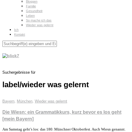
Bloggen
Familie
Gesundheit
Leben
So mache ich das
Wieder was gelernt
Ich
Kontakt
Suchergebnisse für
label/wieder was gelernt
Bayern
,
München
,
Wieder was gelernt
Die Wiesn: ein Grammatikkurs, kurz bevor es los geht
[mein Bayern]
Am Samstag geht’s los: das 180. Münchner Oktoberfest. Auch Wiesn genannt.