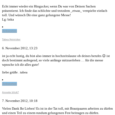
Echt immer wieder ein Hingucker, wenn Du was von Deinen Sachen
präsentierst. Ich finde das schlichte und trotzdem _etwas_ verspielte einfach
toll. Und wünsch Dir eine ganz gelungene Messe!
Lg /inka
Antworten
Tabea Heinicker
6. November 2012, 13:23
ist ja echt lustig, du bist also immer in hochzeitslaune ob deines berufes 😉 ist
doch bestimmt aufregend, so viele anfänge mitzuerleben … für die messe
wpnsche ich dir alles gute!
liebe grüße . tabea
Antworten
Annette blick7
7. November 2012, 10:18
Vielen Dank Ihr Lieben! Es ist in der Tat toll, mit Brautpaaren arbeiten zu dürfen
und einen Teil zu einem rundum gelungenen Fest beitragen zu dürfen.