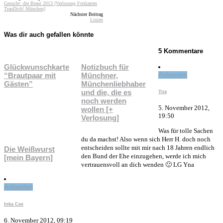
Gesucht: die Braut 2013 [Verlosung Freikarten
TrauDich! München]
Nächster Beitrag
Linien
Was dir auch gefallen könnte
5 Kommentare
Glückwunschkarte
Notizbuch für
“Brautpaar mit
Münchner,
Antworten
Gästen”
Münchenliebhaber
und die, die es
Yna
noch werden
5. November 2012,
wollen [+
19:50
Verlosung]
Was für tolle Sachen
du da machst! Also wenn sich Herr H. doch noch
entscheiden sollte mit mir nach 18 Jahren endlich
Die Weißwurst
den Bund der Ehe einzugehen, werde ich mich
[mein Bayern]
vertrauensvoll an dich wenden 🙂 LG Yna
Antworten
Inka Cee
6. November 2012, 09:19