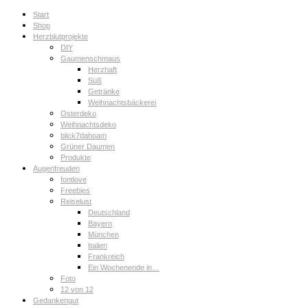
Start
Shop
Herzblutprojekte
DIY
Gaumenschmaus
Herzhaft
Süß
Getränke
Weihnachtsbäckerei
Osterdeko
Weihnachtsdeko
blick7dahoam
Grüner Daumen
Produkte
Augenfreuden
fontlove
Freebies
Reiselust
Deutschland
Bayern
München
Italien
Frankreich
Ein Wochenende in…
Foto
12 von 12
Gedankengut