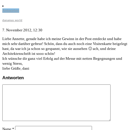
Antworten
danamas world
7. November 2012, 12:30
Liebe Annette, gerade habe ich meine Gewinn in der Post entdeckt und habe
mich sehr darüber gefreut! Schön, dass du auch noch eine Visitenkarte beigelegt
hast, da war ich ja schon so gespannt, wie sie aussehen 🙂 ach, und deine
Architektenschrift ist sooo schön!
Ich wünsche dir ganz viel Erfolg auf der Messe mit netten Begegnungen und
wenig Stress,
liebe Grüße, dani
Antworten
Name
*