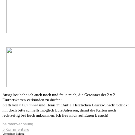
Ausgelost habe ich auch noch und freue mich, die Gewinner der 2 x 2
Eintrittskarten verkünden zu dürfen:
Steffi von
81gradnord
und Henri mit Antje. Herzlichen Glückwunsch! Schickt
mir doch bitte schnellstmöglich Eure Adressen, damit die Karten noch
rechtzeitig bei Euch ankommen. Ich freu mich auf Euren Besuch!
heiraten
verlosung
5
Kommentare
Vorheriger Beitrag