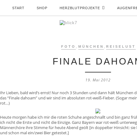
START
SHOP
HERZBLUTPROJEKTE
AUGENFR
FOTO
,
MÜNCHEN
,
REISELUST
FINALE DAHOA
19. Mai 2012
Ihr Lieben, bald wird’s ernst! Nur noch 3 Stunden und dann hält München d
das “Finale dahoam” und wir sind im absoluten rot-weiß-Fieber. (Sogar mei
rot…)
Heute morgen habe ich mir die roten Schuhe angeschnallt und bin ganz früh
ich nicht die Erste und nicht die Einzige. Ganz Bayern war rot-weiß unterwe
Männerchöre ihre Stimme für heute Abend geölt [in doppelter Hinsicht: sie
und schon mal ein/zwei Bier getestet.]