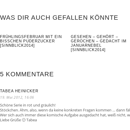
WAS DIR AUCH GEFALLEN KÖNNTE
FRÜHLINGSFEBRUAR MIT EIN
GESEHEN – GEHÖRT –
BISSCHEN PUDERZUCKER
GEROCHEN – GEDACHT IM
[SINNBLICK2014]
JANUARNEBEL
[SINNBLICK2014]
5 KOMMENTARE
TABEA HEINICKER
19. Mai 2012, 16:06
Schöne Serie in rot und gräulich!
Stöckchen. Ähm, also, wenn da keine konkreten Fragen kommen … dann fällt 
Wer sich auch immer diese komische Aufgabe ausgedacht hat, weiß nicht, w
Liebe Grüße 🙂 Tabea