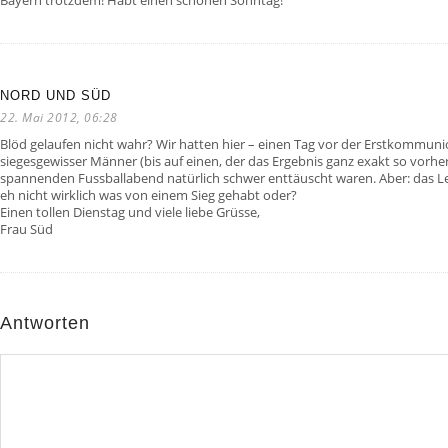
Bayern trotzdem! Habt einen schönen Sonntag!
NORD UND SÜD
22. Mai 2012, 06:28
Blöd gelaufen nicht wahr? Wir hatten hier – einen Tag vor der Erstkommunio
siegesgewisser Männer (bis auf einen, der das Ergebnis ganz exakt so vorhe
spannenden Fussballabend natürlich schwer enttäuscht waren. Aber: das Leb
eh nicht wirklich was von einem Sieg gehabt oder?
Einen tollen Dienstag und viele liebe Grüsse,
Frau Süd
Antworten