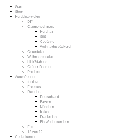
Start
Shop
Herzblutprojekte
DIY
Gaumenschmaus
Herzhaft
Süß
Getränke
Weihnachtsbäckerei
Osterdeko
Weihnachtsdeko
blick7dahoam
Grüner Daumen
Produkte
Augenfreuden
fontlove
Freebies
Reiselust
Deutschland
Bayern
München
Italien
Frankreich
Ein Wochenende in…
Foto
12 von 12
Gedankengut